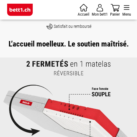
Skip to main content
Accueil
Mon bett1
Panier
Menu
Satisfait ou remboursé
L’accueil moelleux. Le soutien maîtrisé.
Skip image gallery