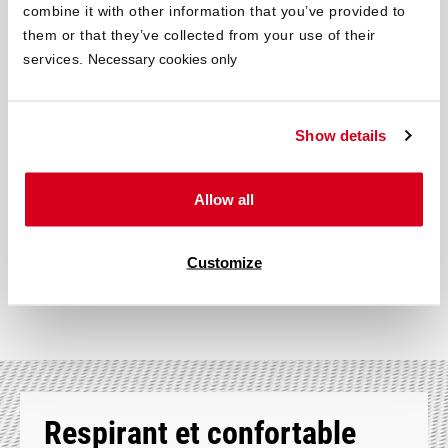
combine it with other information that you’ve provided to
®
Le matelas souple BODYGUARD
anti-cartel est composé
de
them or that they’ve collected from your use of their
zones ergonomiques
qui soutiennent de manière ciblée
la tête,
services.
Necessary cookies only
la nuque, les épaules, le dos et le bassin.
En retournant le
matelas, ces mêmes zones assurent simplement le soutien des
jambes et des pieds. Vous profitez ainsi d’un confort souple sur
Show details
toute la surface, avec un soutien adapté.
Allow all
En savoir plus sur les modules ergonomiques
Customize
Respirant et confortable