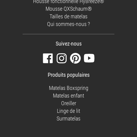
Housse fonctionnelle HyBreeze®
Mousse QXSchaum®
Tailles de matelas
Qui sommes-nous ?
Suivez-nous
Visitez
Suivez-
Retrouvez-
Regardez
notre
nous
nous
nos
page
sur
sur
vidéos
Produits populaires
Facebook
Instagram
Pinterest
sur
YouTube
Matelas Boxspring
Matelas enfant
Oreiller
Linge de lit
Surmatelas