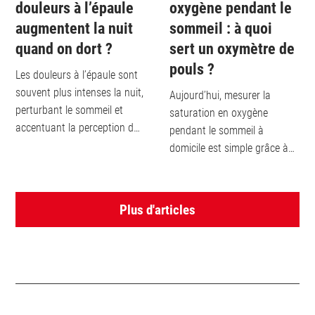
oxygène pendant le
douleurs à l’épaule
sommeil : à quoi
augmentent la nuit
sert un oxymètre de
quand on dort ?
pouls ?
Les douleurs à l’épaule sont
souvent plus intenses la nuit,
Aujourd’hui, mesurer la
perturbant le sommeil et
saturation en oxygène
accentuant la perception de
pendant le sommeil à
la douleur. Plusieurs causes
domicile est simple grâce à
expliquent ces douleurs
des appareils comme les
nocturnes, notamment la
montres connectées, les
position sur le côté ou une
trackers de fitness ou les
Plus d'articles
pression inadéquate exercée
oxymètres de pouls. Cette
par le matelas....
surveillance est
particulièrement utile pour
des troubles tels que...