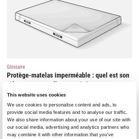
Glossaire
Protège-matelas imperméable : quel est son
rôle et comment l’entretenir ?
This website uses cookies
Changer sa literie peut représenter un certain investissement.
Vous êtes à la recherche d’une solution pour prolonger la durée
We use cookies to personalise content and ads, to
de vie de votre matelas ? Un protège-matelas imperméable est
provide social media features and to analyse our traffic.
l’un des accessoires indispensables. Discret mais efficace, il
We also share information about your use of our site with
permet de protéger votre...
our social media, advertising and analytics partners who
may combine it with other information that you’ve