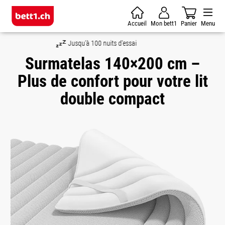
Skip to main content
Accueil
Mon bett1
Panier
Menu
Satisfait ou remboursé
Surmatelas 140×200 cm –
Plus de confort pour votre lit
double compact