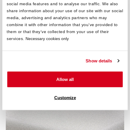
social media features and to analyse our traffic. We also
Mousse polyuréthane
share information about your use of our site with our social
media, advertising and analytics partners who may
Bien qu’il s’agisse du même matériau de base que pour les
combine it with other information that you’ve provided to
surmatelas en mousse froide, les modèles en mousse
them or that they’ve collected from your use of their
polyuréthane, mousse PU ou mousse PUR sont généralement
services.
Necessary cookies only
moins élastiques point par point en raison de leur procédé de
fabrication. Ils se distinguent souvent par un prix plus
abordable. Toutefois, comme ils sont généralement moins
Show details
durables, un surmatelas en mousse confort 160×200 cm
affaissé devra être remplacé plus rapidement — ce qui peut
finalement revenir plus cher à long terme.
Allow all
Customize