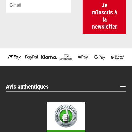
Je
m'inscris à
la
newsletter
Avis authentiques