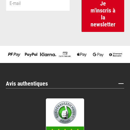
Je
m'inscris à
la
newsletter
Avis authentiques