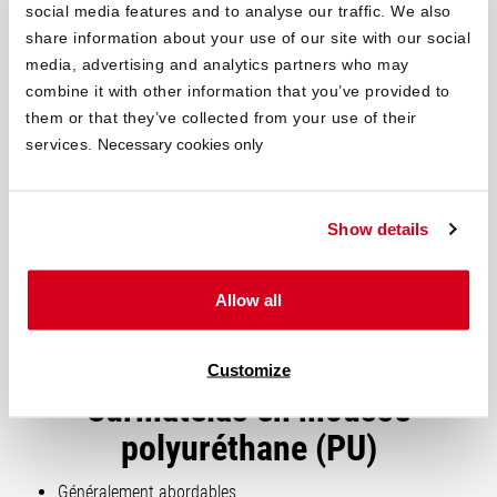
social media features and to analyse our traffic. We also
face aux promesses marketing. Certains matériaux ou
share information about your use of our site with our social
appellations séduisantes ont en réalité peu d’impact sur le
media, advertising and analytics partners who may
confort, mais peuvent faire grimper le prix.
combine it with other information that you’ve provided to
them or that they’ve collected from your use of their
services.
Necessary cookies only
Show details
Allow all
Customize
Surmatelas en mousse
polyuréthane (PU)
Généralement abordables