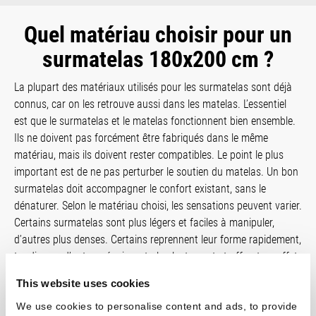
Quel matériau choisir pour un
surmatelas 180x200 cm ?
La plupart des matériaux utilisés pour les surmatelas sont déjà
connus, car on les retrouve aussi dans les matelas. L’essentiel
est que le surmatelas et le matelas fonctionnent bien ensemble.
Ils ne doivent pas forcément être fabriqués dans le même
matériau, mais ils doivent rester compatibles. Le point le plus
important est de ne pas perturber le soutien du matelas. Un bon
surmatelas doit accompagner le confort existant, sans le
dénaturer. Selon le matériau choisi, les sensations peuvent varier.
Certains surmatelas sont plus légers et faciles à manipuler,
d’autres plus denses. Certains reprennent leur forme rapidement,
tandis que d’autres réagissent plus lentement et offrent un effet
enveloppant, type mémoire de forme. Selon que vous bougez
This website uses cookies
beaucoup ou peu pendant la nuit, ces différences peuvent
We use cookies to personalise content and ads, to provide
influencer votre confort. Enfin, il est important de rester vigilant