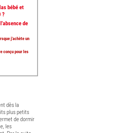
las bébé et
0 ?
 l'absence de
orsque j'achète un
e conçu pour les
?
ent dès la
ts plus petits
 permet de dormir
e, les