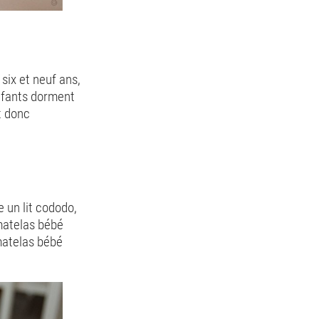
six et neuf ans,
enfants dorment
st donc
 un lit cododo,
 matelas bébé
matelas bébé