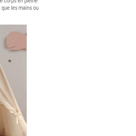
e corps en pleine
r que les mains ou