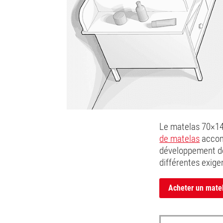
Le matelas 70×140
de matelas
accom
développement de
différentes exige
Acheter un mate