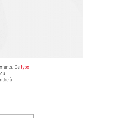
enfants. Ce
type
 du
ondre à