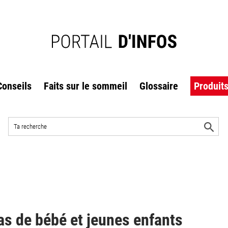
Conseils
Faits sur le sommeil
Glossaire
Produit
Rechercher
sur
L
le
l
r
site
s de bébé et jeunes enfants