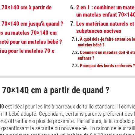
 70×140 cm à partir de
6.
2 en 1 : combiner un mate
un matelas enfant 70×14
 70×140 cm jusqu'à quand ?
7.
Les matériaux naturels et
substances nocives
ves au matelas 70×140 cm
7.1.
À quoi dois-je faire attention l
meté pour un matelas bébé ?
matelas bébé ?
iau pour le matelas 70 x
7.2.
Comment un matelas doit-il êtr
enfants ?
7.3.
Pourquoi des bords renforcés 
 70×140 cm à partir de quand ?
est idéal pour les lits à barreaux de taille standard. Il convi
 lit bébé adapté. Cependant, certains parents préfèrent des li
ns, offrant ainsi plus de proximité. Par ailleurs, le lit cododo
 garantissant la sécurité du nouveau-né. En raison de leur taill