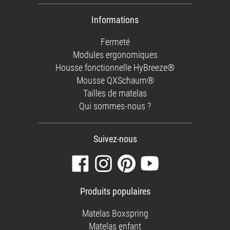
Informations
Fermeté
Modules ergonomiques
Housse fonctionnelle HyBreeze®
Mousse QXSchaum®
Tailles de matelas
Qui sommes-nous ?
Suivez-nous
Visitez
Suivez-
Retrouvez-
Regardez
notre
nous
nous
nos
page
sur
sur
vidéos
Produits populaires
Facebook
Instagram
Pinterest
sur
YouTube
Matelas Boxspring
Matelas enfant