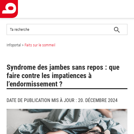
Rechercher
sur
le
Lancer
site
Infoportal
>
Faits sur le sommeil
la
recherche
Syndrome des jambes sans repos : que
faire contre les impatiences à
l’endormissement ?
DATE DE PUBLICATION MIS À JOUR : 20. DÉCEMBRE 2024